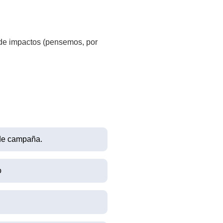
 de impactos (pensemos, por
 de campaña.
o