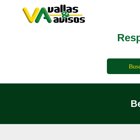
Resp
Bus
Be